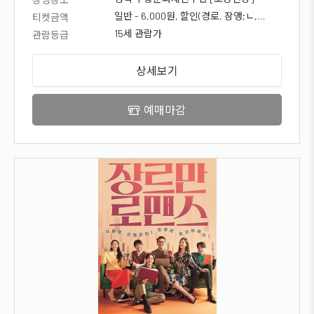
일반 - 6,000원, 할인(경로, 장앵;ㄴ,
티켓금액
국가유공자, 청소년) - 5,000원
15세 관람가
관람등급
상세보기
예매마감