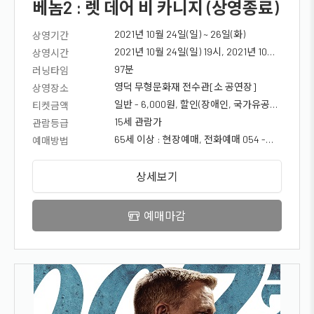
베놈2 : 렛 데어 비 카니지 (상영종료)
2021년 10월 24일(일) ~ 26일(화)
상영기간
2021년 10월 24일(일) 19시, 2021년 10월
상영시간
26일(화) 19시
97분
러닝타임
영덕 무형문화재 전수관[소 공연장]
상영장소
일반 - 6,000원, 할인(장애인, 국가유공자,
티켓금액
청소년) - 5,000원, 문화의 달 (65세 이상)
15세 관람가
관람등급
- 무료!, , <신분증 지참시 차액지불>, 1.
65세 이상 : 현장예매, 전화예매 054 -
예매방법
청소년 - 1,000원 할인, 2. 장애인,
730 - 5836, 일반고객 : 씨네큐 홈페이지
국가유공자 - 1,000원 할인, 3. 경로
& 앱 회원가입 후 예매
상세보기
(만65세이상) - 10월 한정 무료
예매마감