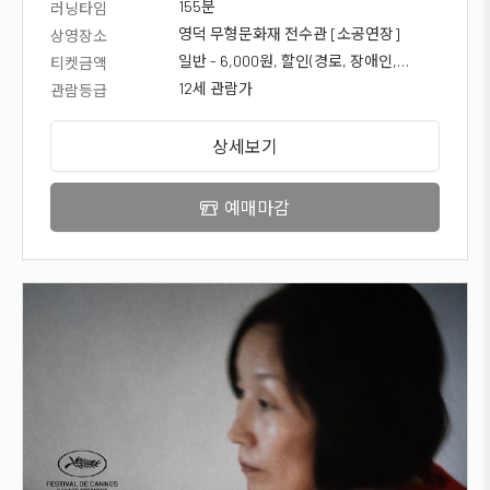
09일(화) 10시30분
155분
러닝타임
영덕 무형문화재 전수관 [소공연장]
상영장소
일반 - 6,000원, 할인(경로, 장애인,
티켓금액
국가유공자, 청소년) - 5,000원
12세 관람가
관람등급
상세보기
예매마감