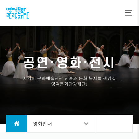
공연·영화·전시
지역의 문화예술관광 진흥과 문화 복지를 책임질
영덕문화관광재단!
영화안내