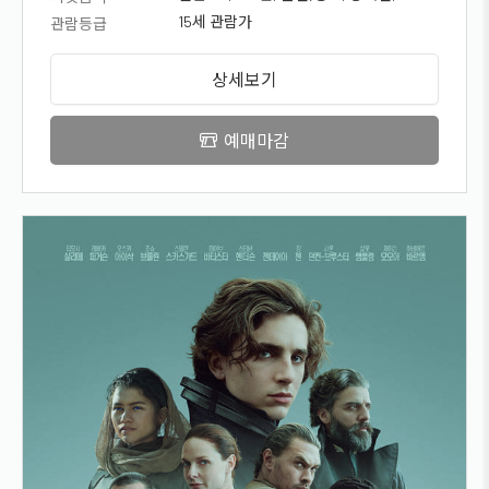
국가유공자, 청소년) - 5,000원
15세 관람가
관람등급
상세보기
예매마감