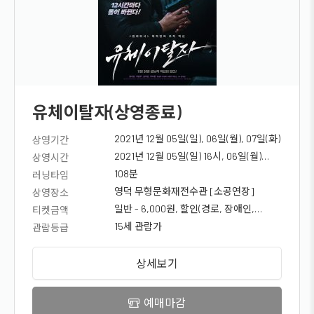
유체이탈자(상영종료)
2021년 12월 05일(일), 06일(월), 07일(화)
상영기간
2021년 12월 05일(일) 16시, 06일(월)
상영시간
19시, 07일(화) 10시30분
108분
러닝타임
영덕 무형문화재전수관 [소공연장]
상영장소
일반 - 6,000원, 할인(경로, 장애인,
티켓금액
국가유공자, 청소년) - 5,000원
15세 관람가
관람등급
상세보기
예매마감