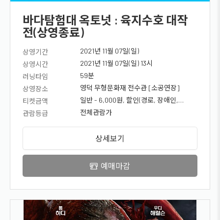
바다탐험대 옥토넛 : 육지수호 대작
전(상영종료)
2021년 11월 07일(일)
상영기간
2021년 11월 07일(일) 13시
상영시간
59분
러닝타임
영덕 무형문화재 전수관 [소공연장]
상영장소
일반 - 6,000원, 할인(경로, 장애인,
티켓금액
국가유공자, 청소년) - 5000원
전체관람가
관람등급
상세보기
예매마감