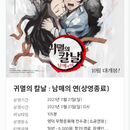
귀멸의 칼날 : 남매의 연(상영종료)
2021년 11월 21일(일)
상영기간
2021년 11월 21일(일) 13시
상영시간
105분
러닝타임
영덕 무형문화재 전수관 [소공연장]
상영장소
일반 - 6,000원, 할인(경로, 장애인,
티켓금액