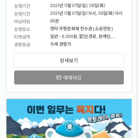
2021년 11월 07일(일), 09일(화)
상영기간
2021년 11월 07일(일) 16시, 09일(화) 19시
상영시간
85분
러닝타임
영덕 무형문화재 전수관 [소공연장]
상영장소
일반 - 6,000원, 할인(경로, 장애인,
티켓금액
국가유공자, 청소년) - 5,000원
15세 관람가
관람등급
상세보기
예매마감