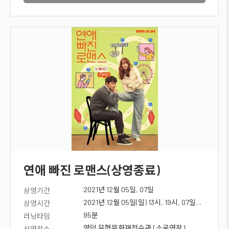
연애 빠진 로맨스(상영종료)
2021년 12월 05일, 07일
상영기간
2021년 12월 05일(일) 13시, 19시, 07일
상영시간
(화) 19시
95분
러닝타임
영덕 무형문화재전수관 [소공연장]
상영장소