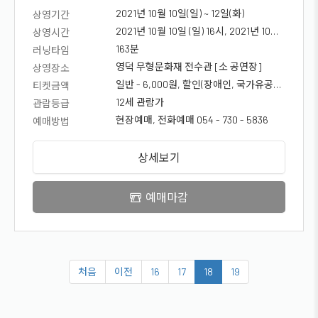
2021년 10월 10일(일) ~ 12일(화)
상영기간
2021년 10월 10일 (일) 16시, 2021년 10월
상영시간
12일 (화) 10시 30분
163분
러닝타임
영덕 무형문화재 전수관 [소 공연장]
상영장소
일반 - 6,000원, 할인(장애인, 국가유공자,
티켓금액
청소년) - 5,000원, 문화의 달 (65세 이상)
12세 관람가
관람등급
- 무료!, , <신분증 지참시 차액지불>, 1.
현장예매, 전화예매 054 - 730 - 5836
예매방법
청소년 - 1,000원 할인, 2. 경로
(만65세이상), 장애인, 국가유공자 -
상세보기
1,000원 할인
예매마감
처음
이전
16
17
18
19