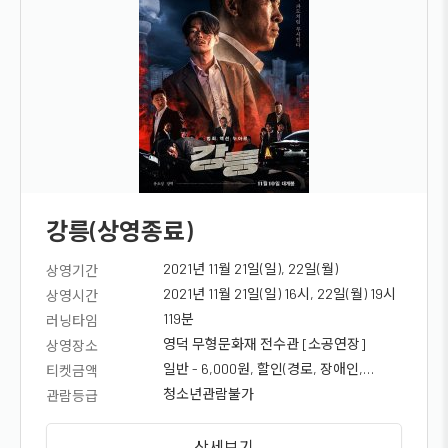
강릉(상영종료)
2021년 11월 21일(일), 22일(월)
상영기간
2021년 11월 21일(일) 16시, 22일(월) 19시
상영시간
119분
러닝타임
영덕 무형문화재 전수관 [소공연장]
상영장소
일반 - 6,000원, 할인(경로, 장애인,
티켓금액
국가유공자, 청소년) - 5,000원
청소년관람불가
관람등급
상세보기