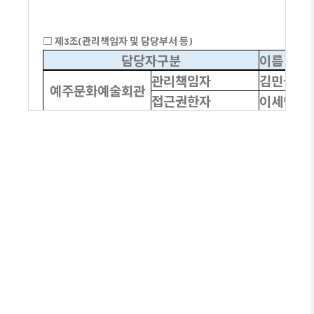
□
제
3
조
(
관리책임자 및 담당부서 등
)
담당자구분
이름
관리책임자
김민섭
예주문화예술회관
접근권한자
이세민
관리책임자
김민섭
무형문화재 전수관
접근권한자
이세민
□
제
4
조
(
영상정보의 촬영시간
,
보관기간
,
보관장소 및
처리방법
)
촬영시간
보관기
촬영일로부터
24시간
일