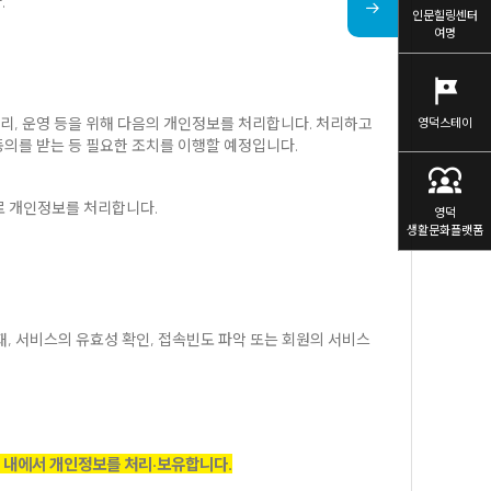
다
.
인문힐링센터
여명
tour
리
,
운영 등을 위해 다음의 개인정보를 처리합니다
.
처리하고
영덕스테이
동의를 받는 등 필요한 조치를 이행할 예정입니다
.
diversity_1
로 개인정보를 처리합니다
.
영덕
생활문화플랫폼
재
,
서비스의 유효성 확인
,
접속빈도 파악 또는 회원의 서비스
 내에서 개인정보를 처리
·
보유합니다
.