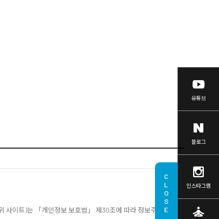
유튜브
블로그
CLOSE
인스타그램
self_improvement
위 사이트
)
는 「개인정보 보호법」 제
30
조에 따라 정보주체의