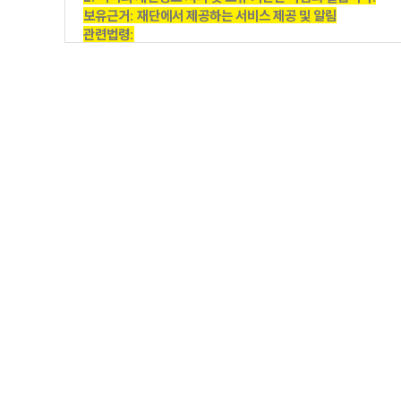
보유근거
:
재단에서 제공하는 서비스 제공 및 알림
관련법령
:
1)
신용정보의 수집
/
처리 및 이용 등에 관한 기록
: 3
년
2)
소비자의 불만 또는 분쟁처리에 관한 기록
: 3
년
3)
대금결제 및 재화 등의 공급에 관한 기록
: 5
년
4)
표시
/
광고에 관한 기록
: 6
개월
제
3
조
(
개인정보의 제
3
자 제공
)
1. <
영덕문화관광재단
>
은 개인정보를 제
1
조
(
개인정보의 처리 
경우에만 개인정보를 제
3
자에게 제공합니다
.
2. <
영덕문화관광재단
>
은 다음과 같이 개인정보를 제
3
자에게
개인정보를 제공받는 자
:
블루컴
제공받는 자의 개인정보 이용목적
:
서비스 제공
,
예매 관련 처
제공받는 자의 보유 및 이용기간
: 3
년
제
4
조
(
개인정보처리 위탁
)
1. <
영덕문화관광재단
>
은 원활한 개인정보 업무처리를 위하여
위탁받는 자
(
수탁자
):
블루컴