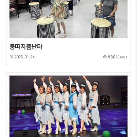
쿵따지품난타
2025-01-24
930
Views