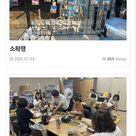
소확행
2025-01-24
855
Views