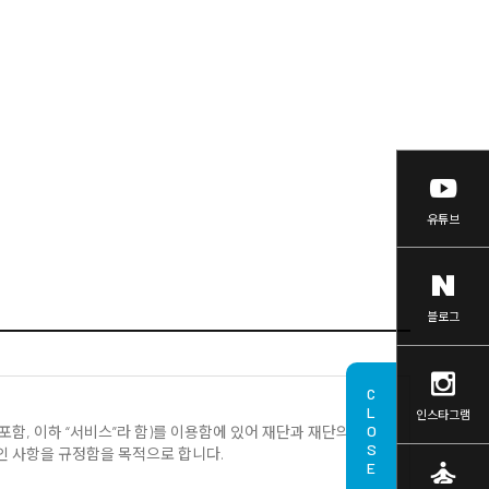
유튜브
블로그
CLOSE
인스타그램
함, 이하 “서비스”라 함)를 이용함에 있어 재단과 재단의
적인 사항을 규정함을 목적으로 합니다.
self_improvement