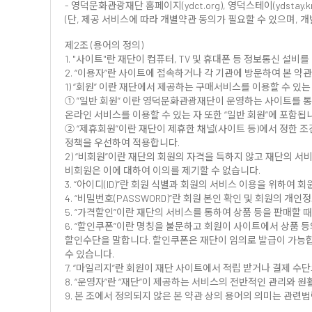
- 영덕문화관광재단 홈페이지(ydct.org), 영덕스테이(ydst
(단, 제공 서비스에 따라 개별약관 동의가 필요할 수 있으며, 
제2조 (용어의 정의)
1. "사이트"란 재단이 컴퓨터, TV 및 휴대폰 등 정보통신 설비
2. “이용자”란 사이트에 접속하거나 각 기관에 방문하여 본 약관
1) “회원” 이란 재단에서 제공하는 구매서비스를 이용할 수 있는
① ”일반 회원” 이란 영덕문화관광재단이 운영하는 사이트를 
온라인 서비스를 이용할 수 있는 자 또한 “일반 회원”에 포함됩
② “제휴회원”이란 재단이 제휴한 채널(사이트 등)에서 정한 조
정책을 우선하여 적용합니다.
2) “비회원”이란 재단의 회원의 자격을 득하지 않고 재단의 
비회원은 이에 대하여 이의를 제기할 수 없습니다.
3. “아이디(ID)”란 회원 식별과 회원의 서비스 이용을 위하여
4. “비밀번호(PASSWORD)”란 회원 본인 확인 및 회원의 
5. “가격할인”이란 재단의 서비스를 통하여 상품 등을 판매할 
6. “할인쿠폰”이란 명칭을 불문하고 회원이 사이트에서 상품 
할인수단을 말합니다. 할인쿠폰은 재단이 임의로 발급이 가능합니
수 있습니다.
7. “마일리지”란 회원이 재단 사이트에서 적립 받거나 결제 수
8. “운영자”란 “재단”이 제공하는 서비스의 전반적인 관리와 원
9. 본 조에서 정의되지 않은 본 약관 상의 용어의 의미는 관련