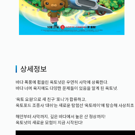
상세정보
바다 폭풍에 휩쓸린 옥토넛은 우연히 사막에 상륙한다.
바다 너머 육지에도 다양한 문제들이 있음을 알게 된 옥토넛.
‘옥토 요원’으로 새 친구 ‘포니’가 합류하고,
옥토포드 조종사 ‘대쉬’는 새로운 탐험선 ‘옥토레이’에 탑승해 사상최초
해안부터 사막까지, 깊은 바다에서 높은 산 정상까지!
옥토넛의 새로운 모험이 지금 시작된다!