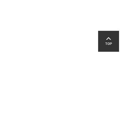
TOP
SNS
교육지원청
영덕경찰서
영덕군교육발전위원회
패밀리 사이트
-00303