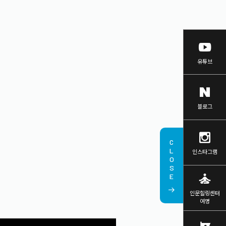
유튜브
블로그
CLOSE
인스타그램
self_improvement
인문힐링센터
여명