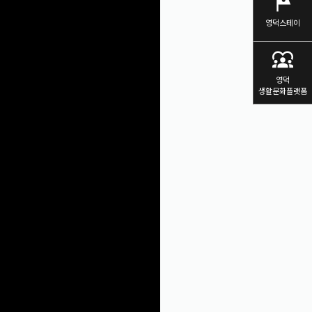
tour
영덕스테이
diversity_1
영덕
생활문화플랫폼