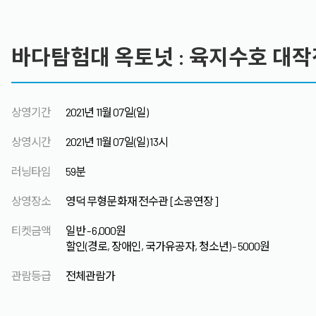
바다탐험대 옥토넛 : 육지수호 대작
상영기간
2021년 11월 07일(일)
상영시간
2021년 11월 07일(일) 13시
러닝타임
59분
상영장소
영덕 무형문화재 전수관 [소공연장]
티켓금액
일반 - 6,000원
할인(경로, 장애인, 국가유공자, 청소년) - 5000원
관람등급
전체관람가