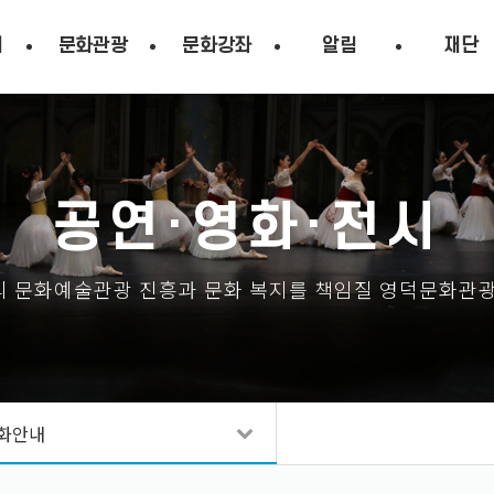
시
문화관광
문화강좌
알림
재단
공연·영화·전시
 문화예술관광 진흥과 문화 복지를 책임질 영덕문화관
화안내