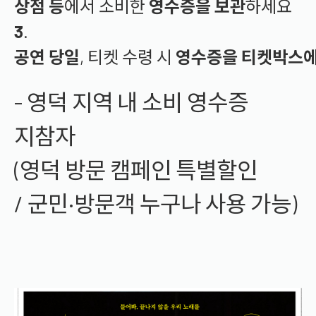
상점
등
에서
소비한
영수증을
보관
하세요
3
.
공연
당일
,
티켓
수령
시
영수증을
티켓박스
- 영덕 지역 내 소비 영수증
지참자
(
영덕
방문
캠페인
특별할인
/
군민·
방문객
누구나
사용
가능)