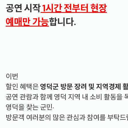
공연 시작
1시간 전부터 현장
예매만 가능
합니다.
이번
할인
혜택은
영덕군
방문
장려
및
지역경제
공연
관람과
함께
영덕
지역
내
소비
활동을
영덕을
찾는
군민·
방문객
여러분의
많은
관심과
참여를
부탁드