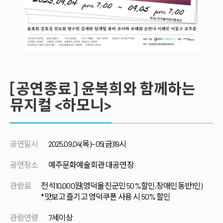
[공연종료] 윤복희와 함께하는
뮤지컬 <하모니>
공연일시
2025.09.04(목)~ 05(금)19시
공연장소
예주문화예술회관 대공연장
관람료
전석10,000원(영덕울진군민 50%할인,장애인동반1인)
*맛보고 즐기고 영덕쿠폰 사용 시 50% 할인
관람연령
7세이상