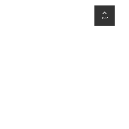
TOP
SNS
교육지원청
영덕경찰서
영덕군교육발전위원회
패밀리 사이트
-00303