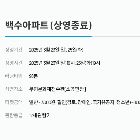
백수아파트 (상영종료)
상영기간
2025년 3월 23일(일), 25일(화)
상영시간
2025년 3월 23일(일) 19시, 25일(화) 19시
러닝타임
98분
상영장소
무형문화재전수관[소공연장]
티켓금액
일반 - 7,000원, 할인(경로, 장애인, 국가유공자, 청소년) - 6,
관람등급
12세 관람가