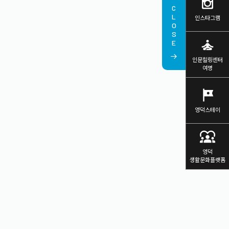
CLOSE
인스타그램
self_improvement
인문힐링센터
여명
tour
영덕스테이
diversity_1
영덕
생활문화플랫폼