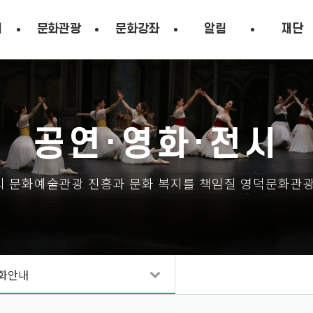
시
문화관광
문화강좌
알림
재단
공연·영화·전시
 문화예술관광 진흥과 문화 복지를 책임질 영덕문화관
화안내