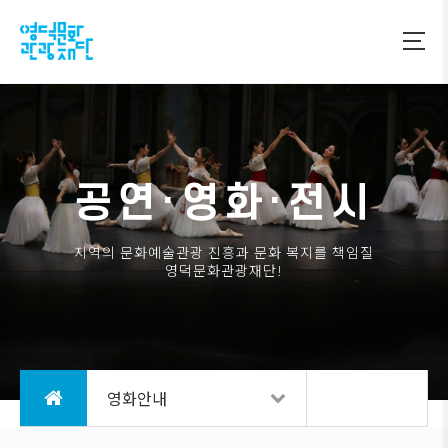
공연·영화·전시
지역의 문화예술관광 진흥과 문화 복지를 책임질
영덕문화관광재단!
영화안내