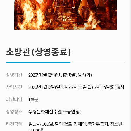
소방관 (상영종료)
상영기간
2025년 1월 12일(일), 13일(월), 14일(화)
상영시간
2025년 1월 12일(일)16시/19시, 13일(월) 19시, 14일(화) 19시
러닝타임
106분
상영장소
무형문화재전수관[소공연장]
티켓금액
일반 - 7,000원, 할인(경로, 장애인, 국가유공자, 청소년)
- 6,000원