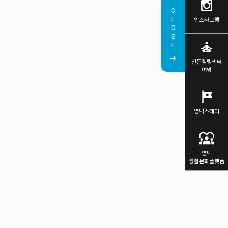
CLOSE
인스타그램
self_improvement
인문힐링센터
여명
tour
영덕스테이
diversity_1
영덕
생활문화플랫폼