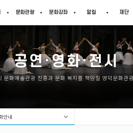
시
문화관광
문화강좌
알림
재단
공연·영화·전시
 문화예술관광 진흥과 문화 복지를 책임질 영덕문화관
화안내