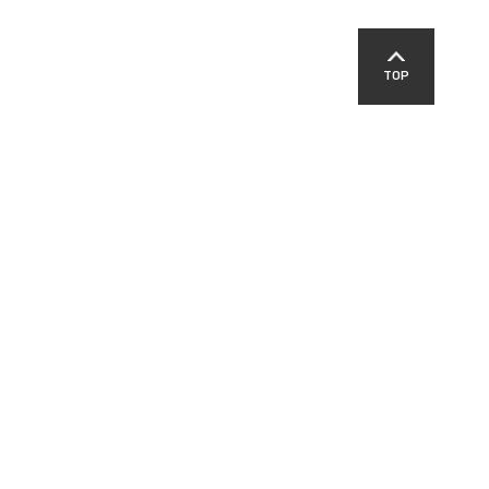
TOP
SNS
교육지원청
영덕경찰서
영덕군교육발전위원회
패밀리 사이트
-00303