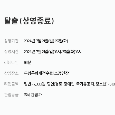
탈출 (상영종료)
상영기간
2024년 7월 21일(일), 23일(화)
상영시간
2024년 7월 21일(일) 19시, 23일(화) 19시
러닝타임
96분
상영장소
무형문화재전수관[소공연장]
티켓금액
일반 - 7,000원, 할인(경로, 장애인, 국가유공자, 청소년) - 6,
관람등급
15세 관람가