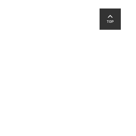
TOP
SNS
교육지원청
영덕경찰서
영덕군교육발전위원회
패밀리 사이트
-00303