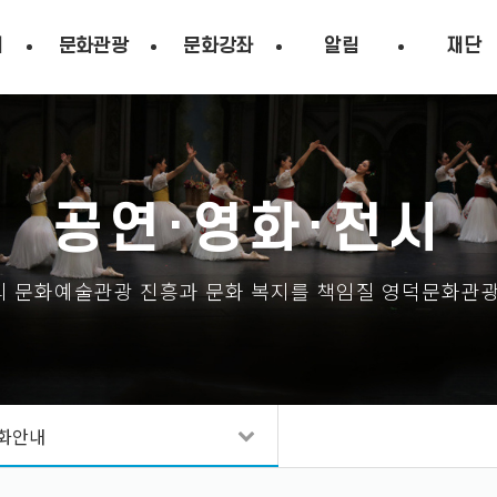
시
문화관광
문화강좌
알림
재단
공연·영화·전시
 문화예술관광 진흥과 문화 복지를 책임질 영덕문화관
화안내