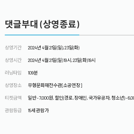
댓글부대 (상영종료)
상영기간
2024년 4월 21일(일), 23일(화)
상영시간
2024년 4월 21일(일) 19시, 23일(화) 19시
러닝타임
109분
상영장소
무형문화재전수관[소공연장]
티켓금액
일반 - 7,000원, 할인(경로, 장애인, 국가유공자, 청소년) - 6,
관람등급
15세 관람가