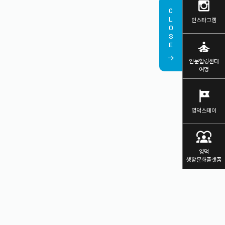
CLOSE
인스타그램
self_improvement
인문힐링센터
여명
tour
영덕스테이
diversity_1
영덕
생활문화플랫폼