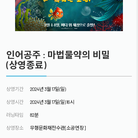
인어공주 : 마법물약의 비밀
(상영종료)
상영기간
2024년 3월 17일(일)
상영시간
2024년 3월 17일(일) 16시
러닝타임
82분
상영장소
무형문화재전수관[소공연장]