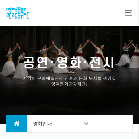
공연·영화·전시
지역의 문화예술관광 진흥과 문화 복지를 책임질
영덕문화관광재단!
영화안내