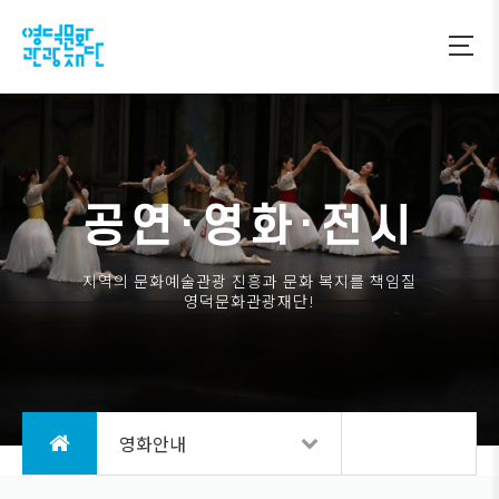
공연·영화·전시
지역의 문화예술관광 진흥과 문화 복지를 책임질
영덕문화관광재단!
영화안내