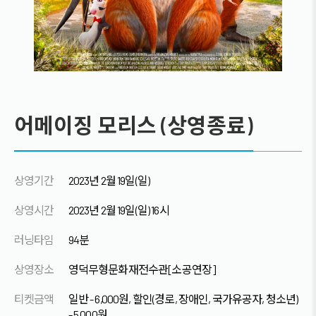
어메이징 모리스 (상영종료)
상영기간
2023년 2월 19일(일)
상영시간
2023년 2월 19일(일) 16시
러닝타임
94분
상영장소
영덕무형문화재전수관[소공연장]
티켓금액
일반 - 6,000원, 할인(경로, 장애인, 국가유공자, 청소년)
- 5,000원