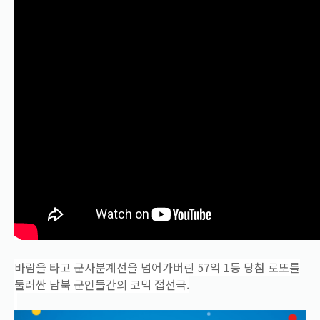
바람을 타고 군사분계선을 넘어가버린 57억 1등 당첨 로또를
둘러싼 남북 군인들간의 코믹 접선극.