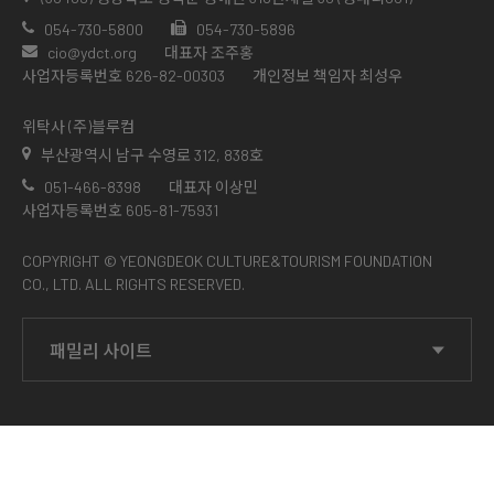
054-730-5800
054-730-5896
cio@ydct.org
대표자 조주홍
사업자등록번호 626-82-00303
개인정보 책임자 최성우
위탁사 (주)블루컴
부산광역시 남구 수영로 312, 838호
051-466-8398
대표자 이상민
사업자등록번호 605-81-75931
COPYRIGHT © YEONGDEOK CULTURE&TOURISM FOUNDATION
CO., LTD. ALL RIGHTS RESERVED.
패밀리 사이트