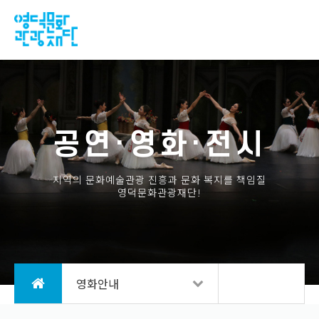
공연·영화·전시
지역의 문화예술관광 진흥과 문화 복지를 책임질
영덕문화관광재단!
영화안내