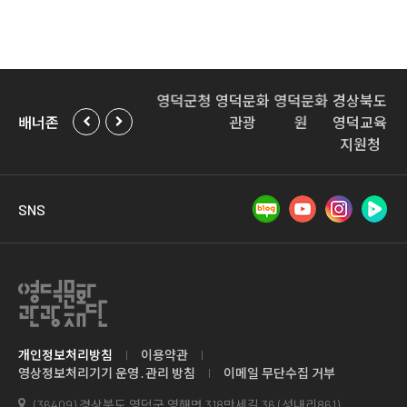
덕경찰
영덕군교
경북도청
영덕군청
영덕문화
영덕문화
경상북도
영
배너존
서
육발전위
관광
원
영덕교육
원회
지원청
SNS
개인정보처리방침
이용약관
영상정보처리기기 운영․관리 방침
이메일 무단수집 거부
(36409) 경상북도 영덕군 영해면 318만세길 36 (성내리861)