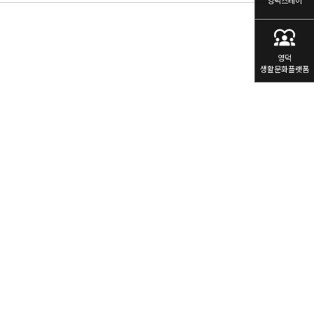
영덕스테이
diversity_1
영덕
생활문화플랫폼