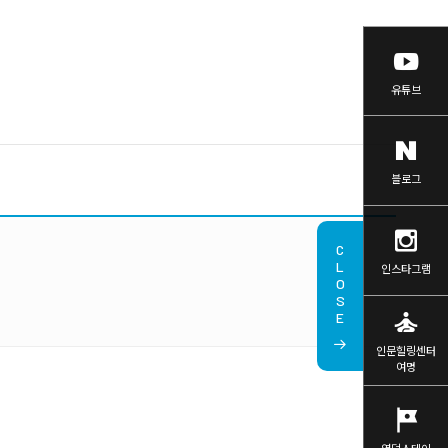
유튜브
블로그
CLOSE
인스타그램
self_improvement
인문힐링센터
여명
tour