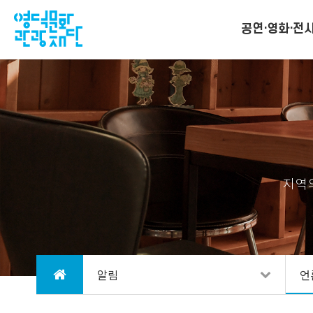
공연·영화·전
지역
알림
언