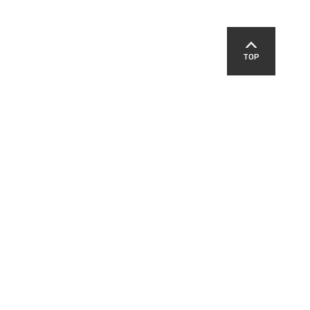
TOP
SNS
교육지원청
영덕경찰서
영덕군교육발전위원회
패밀리 사이트
-00303