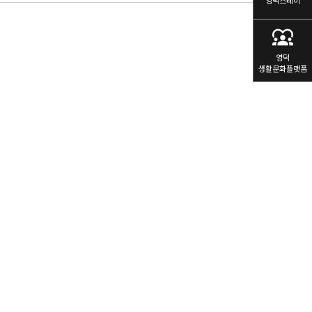
영덕스테이
diversity_1
영덕
생활문화플랫폼