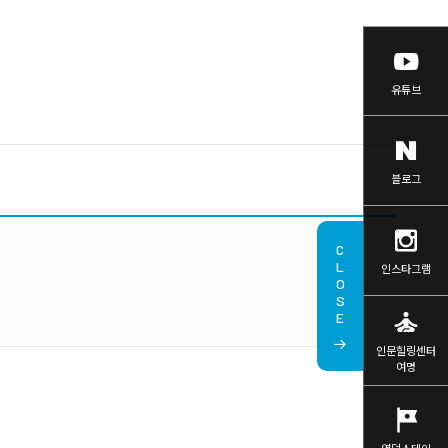
유튜브
블로그
CLOSE
인스타그램
self_improvement
인문힐링센터
여명
tour