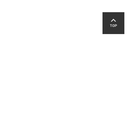
TOP
SNS
교육지원청
영덕경찰서
영덕군교육발전위원회
패밀리 사이트
-00303