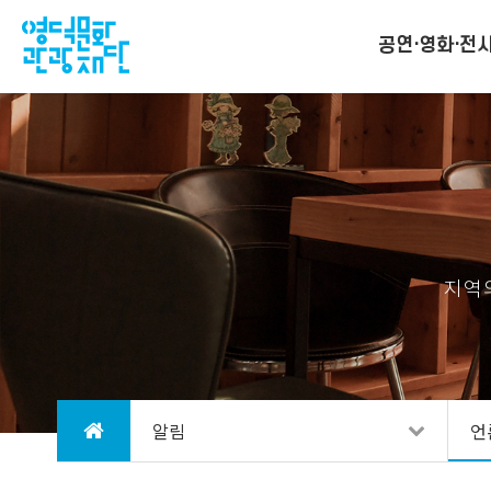
공연·영화·전
지역
알림
언