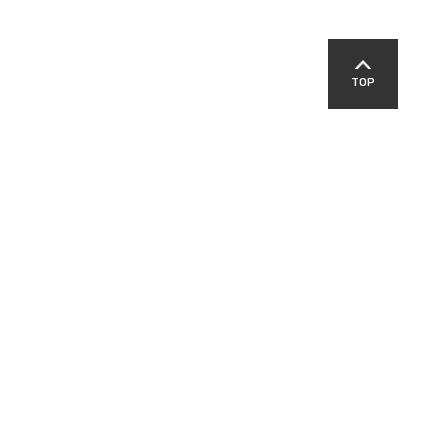
TOP
SNS
교육지원청
영덕경찰서
영덕군교육발전위원회
패밀리 사이트
-00303