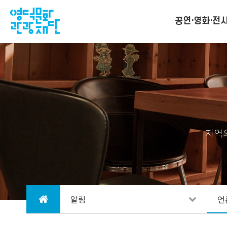
공연·영화·전
지역
알림
언