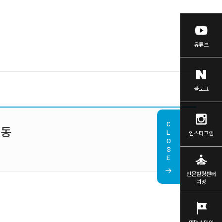
유튜브
블로그
CLOSE
시동
인스타그램
self_improvement
인문힐링센터
여명
tour