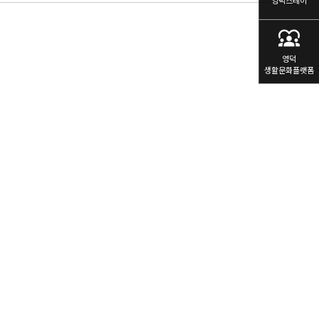
영덕스테이
diversity_1
영덕
생활문화플랫폼