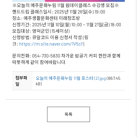
※오늘의 예주문화누림 11월 원데이클래스 수강생 모집※
핸드드립 클래스일시: 2025년 11월 26일(수) 19:00
장소: 예주생활문화센터 미래창조방
신청기간: 2025년 11월 10일(월) 10:00 ~ 11월 21일(금) 18:00
모집대상: 영덕군민 (15세이상)
신청방법: 큐알코드 이용 신청서 작성 (링
크:
https://m.site.naver.com/1V5cf
)
문의전화: 054-730-5830 차가운 밤공기 커피 한잔과 함께
따뜻하게 같이 참여바랍니다.
첨부파
오늘의 예주문화누림 11월 포스터 (2).jpg
(867.45
kB)
일
목록