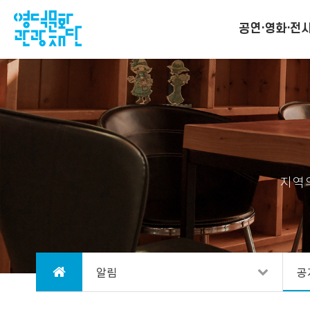
공연·영화·전
지역
알림
공