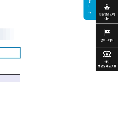
self_improvement
인문힐링센터
여명
tour
영덕스테이
diversity_1
영덕
생활문화플랫폼