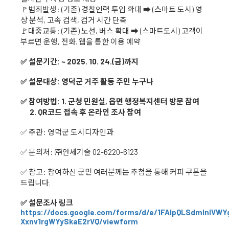
🚩범죄발생: (기존) 경찰인력 투입 확대 ➡ (스마트 도시) 영
상 분석, 고속 검색, 검거 시간 단축
🚩대중교통: (기존) 노선, 버스 확대 ➡ (스마트도시) 고객이
부르면 운행, 전화. 웹을 통한 이용 예약
✅ 설문기간: ~ 2025. 10. 24.(금)까지
✅ 설문대상: 영덕군 거주 활동 주민 누구나
✅ 참여방법: 1. 군청 민원실, 읍면 행정복지센터 방문 참여
2. QR코드 접속 후 온라인 조사 참여
✅ 주관: 영덕군 도시디자인과
✅ 문의처: ㈜안세기술 02-6220-6123
✅ 참고: 참여하신 군민 여러분께는 추첨을 통해 커피 쿠폰을
드립니다.
✅ 설문조사 링크
https://docs.google.com/forms/d/e/1FAIpQLSdmInIVW
Xxnv1rgWYySkaE2rVQ/viewform