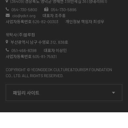
(36409) 경상북도 영덕군 영해면 318만세길 36 (성내리861)
054-730-5800
054-730-5896
cio@ydct.org
대표자 조주홍
사업자등록번호 626-82-00303
개인정보 책임자 최성우
위탁사 (주)블루컴
부산광역시 남구 수영로 312, 838호
051-466-8398
대표자 이상민
사업자등록번호 605-81-75931
COPYRIGHT © YEONGDEOK CULTURE&TOURISM FOUNDATION
CO., LTD. ALL RIGHTS RESERVED.
패밀리 사이트