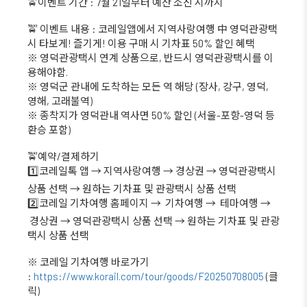
🚖이벤트 기간 : 7월 21일부터 예산 소진 시까지
🚖 이벤트 내용 : 코레일앱에서 지역사랑여행 中 영덕관광택
시 타보게! 즐기게! 이용 구매 시 기차표 50% 할인 혜택
※ 영덕관광택시 연계 상품으로, 반드시 영덕관광택시를 이
용해야함.
※ 영덕군 관내에 도착하는 모든 역 해당 (장사, 강구, 영덕,
영해, 고래불역)
※ 종착지가 영덕관내 역사면 50% 할인 (서울-포항-영덕 등
환승 포함)
🚖예약/결제하기
1️⃣코레일톡 앱 → 지역사랑여행 → 경상권 → 영덕관광택시
상품 선택 → 원하는 기차표 및 관광택시 상품 선택
2️⃣코레일 기차여행 홈페이지 → 기차여행 → 테마여행 →
경상권 → 영덕관광택시 상품 선택 → 원하는 기차표 및 관광
택시 상품 선택
※ 코레일 기차여행 바로가기
:
https://www.korail.com/tour/goods/F20250708005
(클
릭)