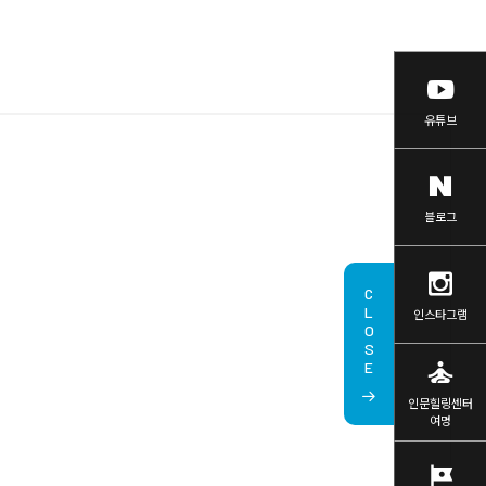
유튜브
블로그
CLOSE
인스타그램
self_improvement
인문힐링센터
여명
tour