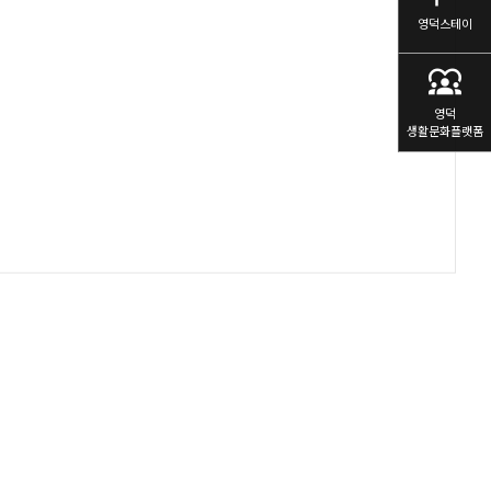
영덕스테이
diversity_1
영덕
생활문화플랫폼